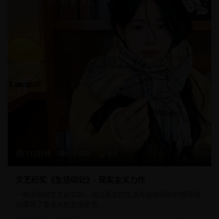
112分钟
16,450
8.8
文艺纪实《生活印记》- 现实主义力作
一部深刻的文艺纪实片，通过真实的生活片段和细腻的情感描
绘展现了普通人的生活智慧。