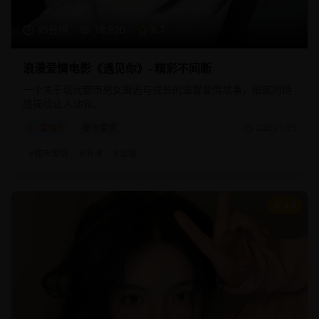
95分钟
18,920
8.7
浪漫爱情电影《遇见你》- 精彩不间断
一个关于现代都市男女邂逅与成长的温馨爱情故事，细腻的情
感描绘让人动容。
爱情片
都市爱情
2025/1/25
#
都市爱情
#
浪漫
#
温馨
8.8