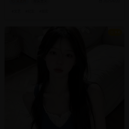
文艺片
现实主义
2025/8/20
#
文艺
#
纪实
#
现实
9.4