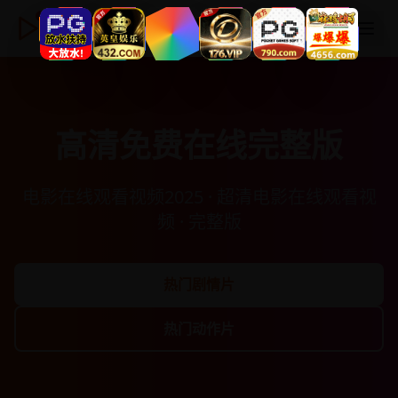
高清免费在线完整版
高清免费在线完整版
电影在线观看视频2025 · 超清电影在线观看视
频 · 完整版
热门剧情片
热门动作片