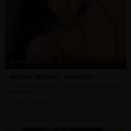
118分钟
21,340
8.8
悬疑惊悚片《暗夜追凶》- 2025年度佳作
一部扣人心弦的悬疑惊悚片，复杂的剧情设计和精彩的演技让
观众欲罢不能。
悬疑片
犯罪悬疑
2025/2/1
#
悬疑
#
犯罪
#
惊悚