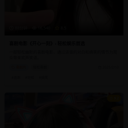
88分钟
16,540
8.5
喜剧电影《开心一刻》- 轻松娱乐首选
一部轻松幽默的喜剧电影，通过诙谐的对白和搞笑的情节为观
众带来欢声笑语。
喜剧片
轻松喜剧
2025/2/10
#
喜剧
#
轻松
#
搞笑
9.2