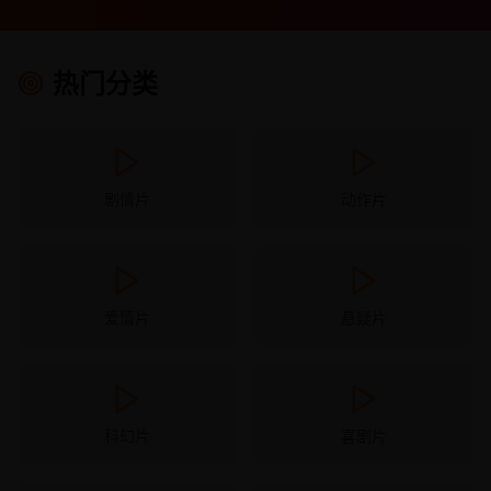
热门分类
剧情片
动作片
爱情片
悬疑片
科幻片
喜剧片