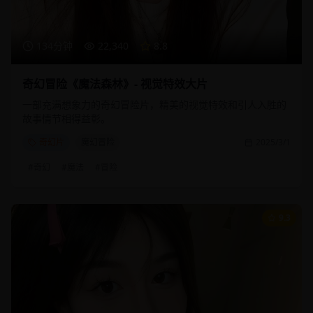
134分钟
22,340
8.8
奇幻冒险《魔法森林》- 视觉特效大片
一部充满想象力的奇幻冒险片，精美的视觉特效和引人入胜的
故事情节相得益彰。
奇幻片
魔幻冒险
2025/3/1
#
奇幻
#
魔法
#
冒险
9.3