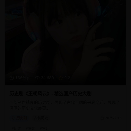
156分钟
24,680
9.2
历史剧《王朝风云》- 精选国产历史大剧
一部制作精良的历史剧，再现了古代王朝的兴衰变迁，展现了
深厚的历史文化底蕴。
历史剧
古装历史
2025/2/15
#
历史
#
古装
#
宫廷