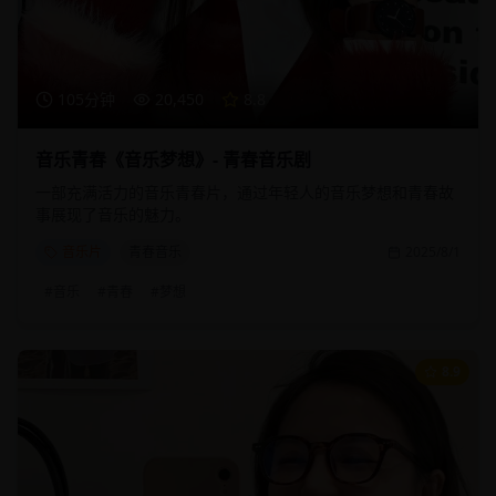
105分钟
20,450
8.8
音乐青春《音乐梦想》- 青春音乐剧
一部充满活力的音乐青春片，通过年轻人的音乐梦想和青春故
事展现了音乐的魅力。
音乐片
青春音乐
2025/8/1
#
音乐
#
青春
#
梦想
8.9