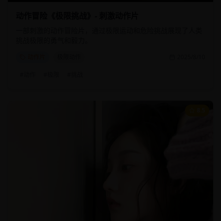
动作冒险《极限挑战》- 刺激动作片
一部刺激的动作冒险片，通过极限运动和危险挑战展现了人类
挑战极限的勇气和毅力。
动作片
极限动作
2025/8/10
#
动作
#
极限
#
挑战
8.5