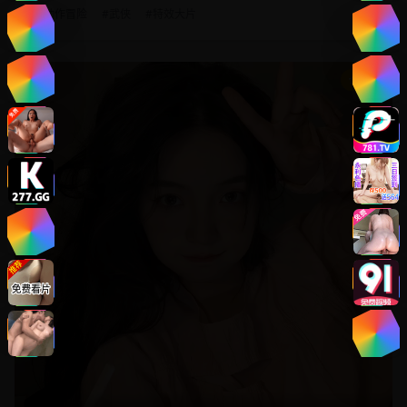
#
动作冒险
#
武侠
#
特效大片
8.8