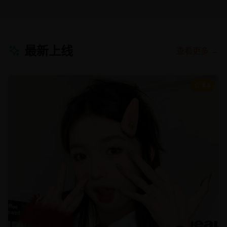
最新上线
查看更多 →
8.8